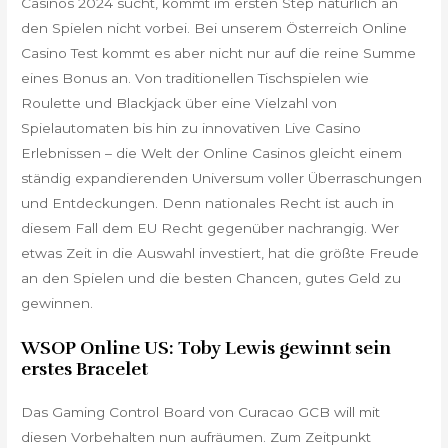
Casinos 2024 sucht, kommt im ersten Step natürlich an
den Spielen nicht vorbei. Bei unserem Österreich Online
Casino Test kommt es aber nicht nur auf die reine Summe
eines Bonus an. Von traditionellen Tischspielen wie
Roulette und Blackjack über eine Vielzahl von
Spielautomaten bis hin zu innovativen Live Casino
Erlebnissen – die Welt der Online Casinos gleicht einem
ständig expandierenden Universum voller Überraschungen
und Entdeckungen. Denn nationales Recht ist auch in
diesem Fall dem EU Recht gegenüber nachrangig. Wer
etwas Zeit in die Auswahl investiert, hat die größte Freude
an den Spielen und die besten Chancen, gutes Geld zu
gewinnen.
WSOP Online US: Toby Lewis gewinnt sein
erstes Bracelet
Das Gaming Control Board von Curacao GCB will mit
diesen Vorbehalten nun aufräumen. Zum Zeitpunkt