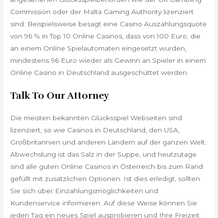
Commission oder der Malta Gaming Authority lizenziert
sind. Beispielsweise besagt eine Casino Auszahlungsquote
von 96 % in Top 10 Online Casinos, dass von 100 Euro, die
an einem Online Spielautomaten eingesetzt wurden,
mindestens 96 Euro wieder als Gewinn an Spieler in einem
Online Casino in Deutschland ausgeschüttet werden.
Talk To Our Attorney
Die meisten bekannten Glücksspiel Webseiten sind
lizenziert, so wie Casinos in Deutschland, den USA,
Großbritannien und anderen Ländern auf der ganzen Welt.
Abwechslung ist das Salz in der Suppe, und heutzutage
sind alle guten Online Casinos in Österreich bis zum Rand
gefüllt mit zusätzlichen Optionen. Ist dies erledigt, sollten
Sie sich über Einzahlungsmöglichkeiten und
Kundenservice informieren. Auf diese Weise können Sie
jeden Tag ein neues Spiel ausprobieren und Ihre Freizeit