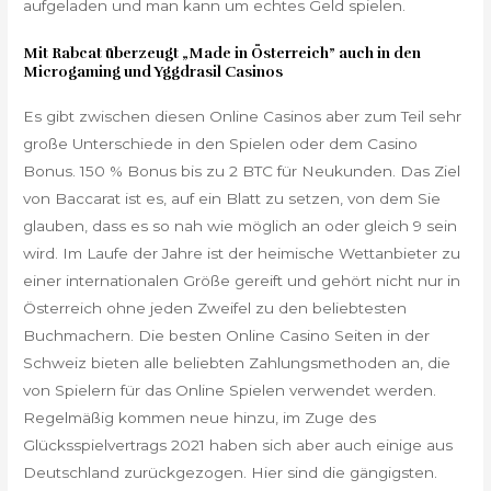
aufgeladen und man kann um echtes Geld spielen.
Mit Rabcat überzeugt „Made in Österreich” auch in den
Microgaming und Yggdrasil Casinos
Es gibt zwischen diesen Online Casinos aber zum Teil sehr
große Unterschiede in den Spielen oder dem Casino
Bonus. 150 % Bonus bis zu 2 BTC für Neukunden. Das Ziel
von Baccarat ist es, auf ein Blatt zu setzen, von dem Sie
glauben, dass es so nah wie möglich an oder gleich 9 sein
wird. Im Laufe der Jahre ist der heimische Wettanbieter zu
einer internationalen Größe gereift und gehört nicht nur in
Österreich ohne jeden Zweifel zu den beliebtesten
Buchmachern. Die besten Online Casino Seiten in der
Schweiz bieten alle beliebten Zahlungsmethoden an, die
von Spielern für das Online Spielen verwendet werden.
Regelmäßig kommen neue hinzu, im Zuge des
Glücksspielvertrags 2021 haben sich aber auch einige aus
Deutschland zurückgezogen. Hier sind die gängigsten.