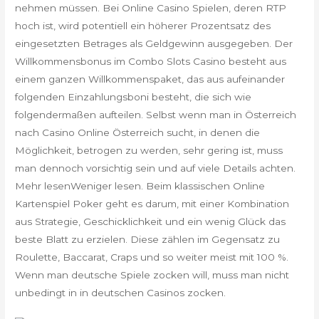
nehmen müssen. Bei Online Casino Spielen, deren RTP
hoch ist, wird potentiell ein höherer Prozentsatz des
eingesetzten Betrages als Geldgewinn ausgegeben. Der
Willkommensbonus im Combo Slots Casino besteht aus
einem ganzen Willkommenspaket, das aus aufeinander
folgenden Einzahlungsboni besteht, die sich wie
folgendermaßen aufteilen. Selbst wenn man in Österreich
nach Casino Online Österreich sucht, in denen die
Möglichkeit, betrogen zu werden, sehr gering ist, muss
man dennoch vorsichtig sein und auf viele Details achten.
Mehr lesenWeniger lesen. Beim klassischen Online
Kartenspiel Poker geht es darum, mit einer Kombination
aus Strategie, Geschicklichkeit und ein wenig Glück das
beste Blatt zu erzielen. Diese zählen im Gegensatz zu
Roulette, Baccarat, Craps und so weiter meist mit 100 %.
Wenn man deutsche Spiele zocken will, muss man nicht
unbedingt in in deutschen Casinos zocken.