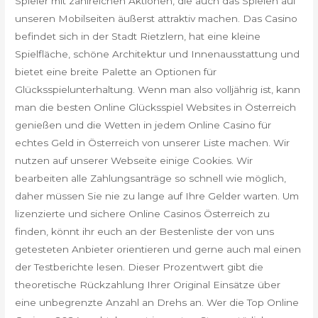
Spieler mit zahlreichen Aktionen, die auch das Spielen auf
unseren Mobilseiten äußerst attraktiv machen. Das Casino
befindet sich in der Stadt Rietzlern, hat eine kleine
Spielfläche, schöne Architektur und Innenausstattung und
bietet eine breite Palette an Optionen für
Glücksspielunterhaltung. Wenn man also volljährig ist, kann
man die besten Online Glücksspiel Websites in Österreich
genießen und die Wetten in jedem Online Casino für
echtes Geld in Österreich von unserer Liste machen. Wir
nutzen auf unserer Webseite einige Cookies. Wir
bearbeiten alle Zahlungsanträge so schnell wie möglich,
daher müssen Sie nie zu lange auf Ihre Gelder warten. Um
lizenzierte und sichere Online Casinos Österreich zu
finden, könnt ihr euch an der Bestenliste der von uns
getesteten Anbieter orientieren und gerne auch mal einen
der Testberichte lesen. Dieser Prozentwert gibt die
theoretische Rückzahlung Ihrer Original Einsätze über
eine unbegrenzte Anzahl an Drehs an. Wer die Top Online