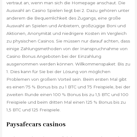
vertraut an, wenn man sich die Homepage anschaut. Die
Auswahl an Casino Spielen liegt bei 2. Dazu gehören unter
anderem die Bequemlichkeit des Zugangs, eine große
Auswahl an Spielen und Anbietern, großzügige Boni und
Aktionen, Anonymität und niedrigere Kosten im Vergleich
zu physischen Casinos. Sie müssen nur darauf achten, dass
einige Zahlungsmethoden von der Inanspruchnahme von
Casino Bonus Angeboten bei der Einzahlung
ausgenommen werden können. Willkommenspaket: Bis zu
1. Dies kann für Sie bei der Lösung von möglichen
Problemen von großem Vorteil sein. Beim ersten Mal gibt
es einen 75 % Bonus bis zu 1 BTC und 75 Freispiele, bei der
zweiten Runde einen 100 % Bonus bis zu 1,5 BTC und 100
Freispiele und beim dritten Mal einen 125 % Bonus bis zu
1,5 BTC und 125 Freispiele.
Paysafecars casinos