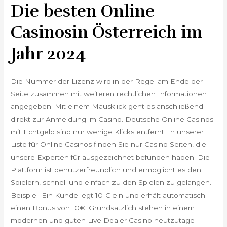
Die besten Online
Casinosin Österreich im
Jahr 2024
Die Nummer der Lizenz wird in der Regel am Ende der
Seite zusammen mit weiteren rechtlichen Informationen
angegeben. Mit einem Mausklick geht es anschließend
direkt zur Anmeldung im Casino. Deutsche Online Casinos
mit Echtgeld sind nur wenige Klicks entfernt: In unserer
Liste für Online Casinos finden Sie nur Casino Seiten, die
unsere Experten für ausgezeichnet befunden haben. Die
Plattform ist benutzerfreundlich und ermöglicht es den
Spielern, schnell und einfach zu den Spielen zu gelangen.
Beispiel: Ein Kunde legt 10 € ein und erhält automatisch
einen Bonus von 10€. Grundsätzlich stehen in einem
modernen und guten Live Dealer Casino heutzutage