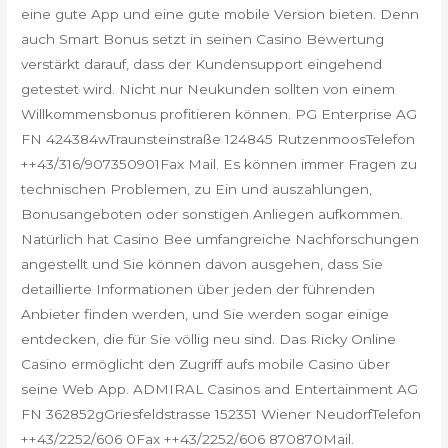
eine gute App und eine gute mobile Version bieten. Denn
auch Smart Bonus setzt in seinen Casino Bewertung
verstärkt darauf, dass der Kundensupport eingehend
getestet wird. Nicht nur Neukunden sollten von einem
Willkommensbonus profitieren können. PG Enterprise AG
FN 424384wTraunsteinstraße 124845 RutzenmoosTelefon
++43/316/907350901Fax Mail. Es können immer Fragen zu
technischen Problemen, zu Ein und auszahlungen,
Bonusangeboten oder sonstigen Anliegen aufkommen.
Natürlich hat Casino Bee umfangreiche Nachforschungen
angestellt und Sie können davon ausgehen, dass Sie
detaillierte Informationen über jeden der führenden
Anbieter finden werden, und Sie werden sogar einige
entdecken, die für Sie völlig neu sind. Das Ricky Online
Casino ermöglicht den Zugriff aufs mobile Casino über
seine Web App. ADMIRAL Casinos and Entertainment AG
FN 362852gGriesfeldstrasse 152351 Wiener NeudorfTelefon
++43/2252/606 0Fax ++43/2252/606 870870Mail.