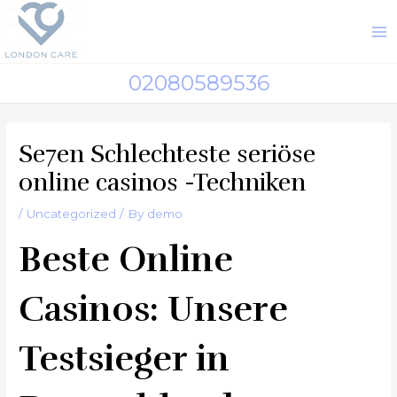
Skip
to
M
content
M
02080589536
Se7en Schlechteste seriöse
online casinos -Techniken
/
Uncategorized
/ By
demo
Beste Online
Casinos: Unsere
Testsieger in