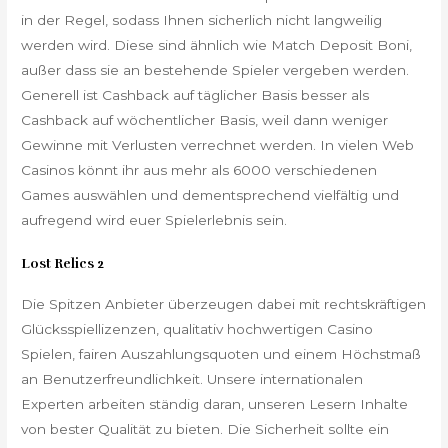
in der Regel, sodass Ihnen sicherlich nicht langweilig
werden wird. Diese sind ähnlich wie Match Deposit Boni,
außer dass sie an bestehende Spieler vergeben werden.
Generell ist Cashback auf täglicher Basis besser als
Cashback auf wöchentlicher Basis, weil dann weniger
Gewinne mit Verlusten verrechnet werden. In vielen Web
Casinos könnt ihr aus mehr als 6000 verschiedenen
Games auswählen und dementsprechend vielfältig und
aufregend wird euer Spielerlebnis sein.
Lost Relics 2
Die Spitzen Anbieter überzeugen dabei mit rechtskräftigen
Glücksspiellizenzen, qualitativ hochwertigen Casino
Spielen, fairen Auszahlungsquoten und einem Höchstmaß
an Benutzerfreundlichkeit. Unsere internationalen
Experten arbeiten ständig daran, unseren Lesern Inhalte
von bester Qualität zu bieten. Die Sicherheit sollte ein