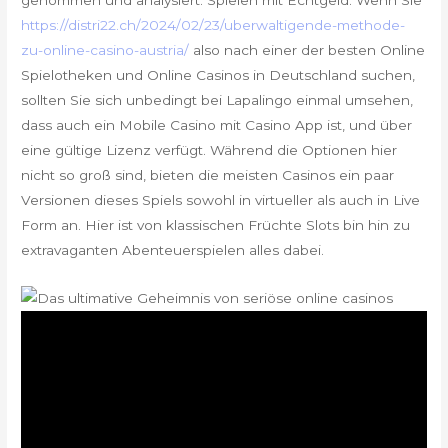
https://distri22.ch/2024/02/23/uberwaltigende-methode-
zu-online-casino-austria/
also nach einer der besten Online
Spielotheken und Online Casinos in Deutschland suchen,
sollten Sie sich unbedingt bei Lapalingo einmal umsehen,
dass auch ein Mobile Casino mit Casino App ist, und über
eine gültige Lizenz verfügt. Während die Optionen hier
nicht so groß sind, bieten die meisten Casinos ein paar
Versionen dieses Spiels sowohl in virtueller als auch in Live
Form an. Hier ist von klassischen Früchte Slots bin hin zu
extravaganten Abenteuerspielen alles dabei.