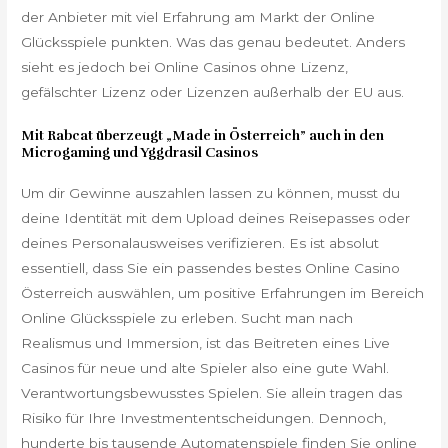
der Anbieter mit viel Erfahrung am Markt der Online
Glücksspiele punkten. Was das genau bedeutet. Anders
sieht es jedoch bei Online Casinos ohne Lizenz,
gefälschter Lizenz oder Lizenzen außerhalb der EU aus.
Mit Rabcat überzeugt „Made in Österreich” auch in den
Microgaming und Yggdrasil Casinos
Um dir Gewinne auszahlen lassen zu können, musst du
deine Identität mit dem Upload deines Reisepasses oder
deines Personalausweises verifizieren. Es ist absolut
essentiell, dass Sie ein passendes bestes Online Casino
Österreich auswählen, um positive Erfahrungen im Bereich
Online Glücksspiele zu erleben. Sucht man nach
Realismus und Immersion, ist das Beitreten eines Live
Casinos für neue und alte Spieler also eine gute Wahl.
Verantwortungsbewusstes Spielen. Sie allein tragen das
Risiko für Ihre Investmententscheidungen. Dennoch,
hunderte bis tausende Automatenspiele finden Sie online