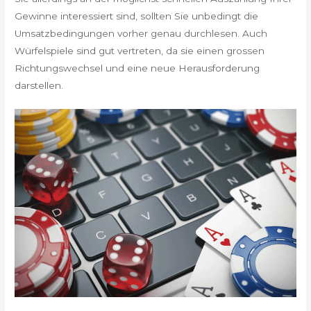
Gewinne interessiert sind, sollten Sie unbedingt die
Umsatzbedingungen vorher genau durchlesen. Auch
Würfelspiele sind gut vertreten, da sie einen grossen
Richtungswechsel und eine neue Herausforderung
darstellen.