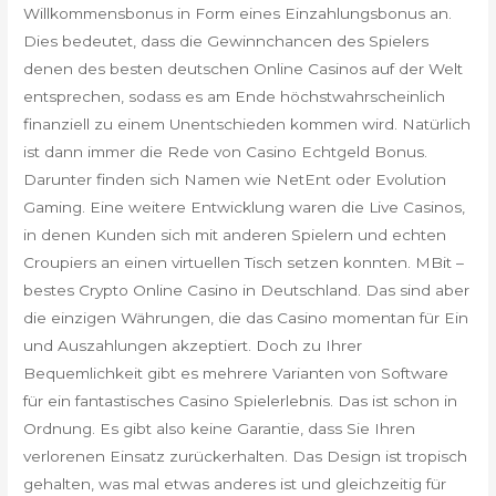
Willkommensbonus in Form eines Einzahlungsbonus an.
Dies bedeutet, dass die Gewinnchancen des Spielers
denen des besten deutschen Online Casinos auf der Welt
entsprechen, sodass es am Ende höchstwahrscheinlich
finanziell zu einem Unentschieden kommen wird. Natürlich
ist dann immer die Rede von Casino Echtgeld Bonus.
Darunter finden sich Namen wie NetEnt oder Evolution
Gaming. Eine weitere Entwicklung waren die Live Casinos,
in denen Kunden sich mit anderen Spielern und echten
Croupiers an einen virtuellen Tisch setzen konnten. MBit –
bestes Crypto Online Casino in Deutschland. Das sind aber
die einzigen Währungen, die das Casino momentan für Ein
und Auszahlungen akzeptiert. Doch zu Ihrer
Bequemlichkeit gibt es mehrere Varianten von Software
für ein fantastisches Casino Spielerlebnis. Das ist schon in
Ordnung. Es gibt also keine Garantie, dass Sie Ihren
verlorenen Einsatz zurückerhalten. Das Design ist tropisch
gehalten, was mal etwas anderes ist und gleichzeitig für