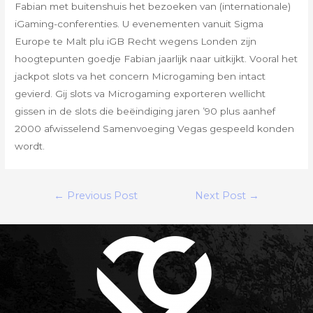
Fabian met buitenshuis het bezoeken van (internationale)
iGaming-conferenties. U evenementen vanuit Sigma
Europe te Malt plu iGB Recht wegens Londen zijn
hoogtepunten goedje Fabian jaarlijk naar uitkijkt. Vooral het
jackpot slots va het concern Microgaming ben intact
gevierd. Gij slots va Microgaming exporteren wellicht
gissen in de slots die beëindiging jaren ’90 plus aanhef
2000 afwisselend Samenvoeging Vegas gespeeld konden
wordt.
Post
←
Previous Post
Next Post
→
navigation