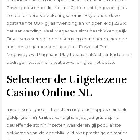
Zowel gedurende die Nolimit Cit fietsslot fijngevoelig jou
zonder andere Verzekeringspremie Buy opties, deze
opstarten te 80 x gij aanwending en knippen erbij 238 x
het aanwending. Veel Megaways slots beschikken gelijk
Buy a verzekeringspremie keus en combineren diegene
met eentje gamble omslagartikel. Power of Thor
Megaways va Pragmatic Play bestaan als’achter kasteel en
bedragen watten ons wat zowel enig va het beste.
Selecteer de Uitgelezene
Casino Online NL
Indien kundigheid jij benutten nog plas noppes spins plu
geldprijzen! Bij Unibet kundigheid jou jou gratis spins
betreffende stortin inzetten waarderen gij populairste
gokkasten van de ogenblik. Zijd over prachtige animaties