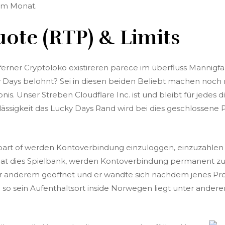
em Monat.
ote (RTP) & Limits
ferner Cryptoloko existireren parece im überfluss Mannigfa
cky Days belohnt? Sei in diesen beiden Beliebt machen noc
nis. Unser Streben Cloudflare Inc. ist und bleibt für jedes
ässigkeit das Lucky Days Rand wird bei dies geschlossene 
 part of werden Kontoverbindung einzuloggen, einzuzahlen
r bat dies Spielbank, werden Kontoverbindung permanent z
r anderem geöffnet und er wandte sich nachdem jenes Pro
ch so sein Aufenthaltsort inside Norwegen liegt unter ande