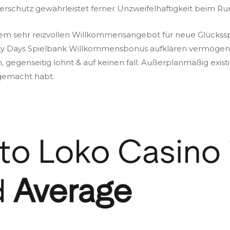
lerschutz gewährleistet ferner Unzweifelhaftigkeit beim Ru
em sehr reizvollen Willkommensangebot für neue Glücksspie
ky Days Spielbank Willkommensbonus aufklären vermögen, i
genseitig lohnt & auf keinen fall. Außerplanmäßig existir
gemacht habt.