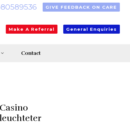
080589536
GIVE FEEDBACK ON CARE
Make A Referral
General Enquiries
Contact
 Casino
leuchteter