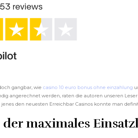
 doch gangbar, wie
casino 10 euro bonus ohne einzahlung
un
ändig angerechnet werden, raten die autoren unseren Lesern
 jenes den neuesten Erreichbar Casinos konnte man definitiv
t der maximales Einsatz