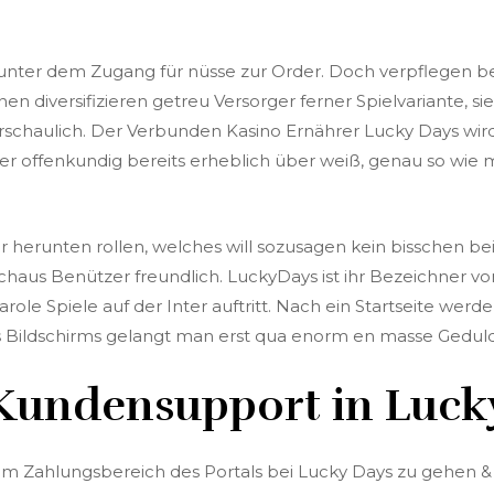
 unter dem Zugang für nüsse zur Order. Doch verpflegen ber
 diversifizieren getreu Versorger ferner Spielvariante, si
erschaulich. Der Verbunden Kasino Ernährer Lucky Days wir
er offenkundig bereits erheblich über weiß, genau so wie m
r herunten rollen, welches will sozusagen kein bisschen b
chaus Benützer freundlich. LuckyDays ist ihr Bezeichner v
role Spiele auf der Inter auftritt. Nach ein Startseite werd
es Bildschirms gelangt man erst qua enorm en masse Geduld
 Kundensupport in Luc
um Zahlungsbereich des Portals bei Lucky Days zu gehen 