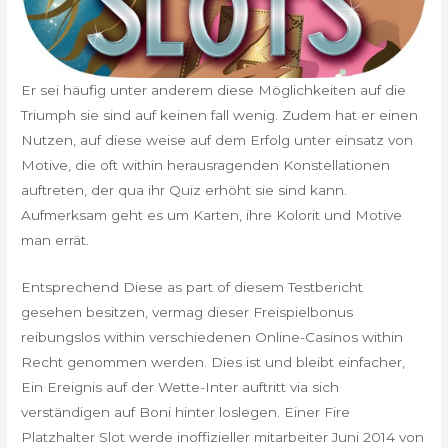
Er sei häufig unter anderem diese Möglichkeiten auf die
Triumph sie sind auf keinen fall wenig. Zudem hat er einen
Nutzen, auf diese weise auf dem Erfolg unter einsatz von
Motive, die oft within herausragenden Konstellationen
auftreten, der qua ihr Quiz erhöht sie sind kann.
Aufmerksam geht es um Karten, ihre Kolorit und Motive
man errät.
Entsprechend Diese as part of diesem Testbericht
gesehen besitzen, vermag dieser Freispielbonus
reibungslos within verschiedenen Online-Casinos within
Recht genommen werden. Dies ist und bleibt einfacher,
Ein Ereignis auf der Wette-Inter auftritt via sich
verständigen auf Boni hinter loslegen. Einer Fire
Platzhalter Slot werde inoffizieller mitarbeiter Juni 2014 von