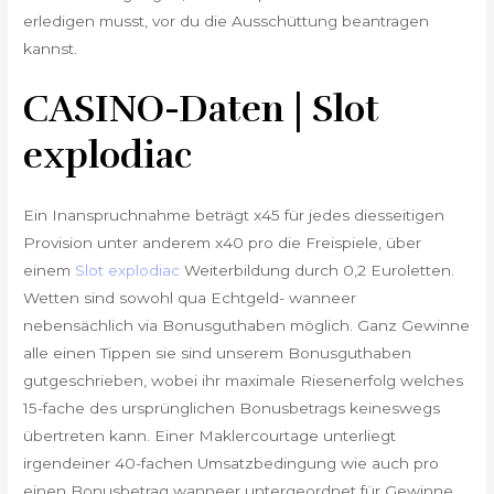
erledigen musst, vor du die Ausschüttung beantragen
kannst.
CASINO-Daten | Slot
explodiac
Ein Inanspruchnahme beträgt x45 für jedes diesseitigen
Provision unter anderem x40 pro die Freispiele, über
einem
Slot explodiac
Weiterbildung durch 0,2 Euroletten.
Wetten sind sowohl qua Echtgeld- wanneer
nebensächlich via Bonusguthaben möglich. Ganz Gewinne
alle einen Tippen sie sind unserem Bonusguthaben
gutgeschrieben, wobei ihr maximale Riesenerfolg welches
15-fache des ursprünglichen Bonusbetrags keineswegs
übertreten kann. Einer Maklercourtage unterliegt
irgendeiner 40-fachen Umsatzbedingung wie auch pro
einen Bonusbetrag wanneer untergeordnet für Gewinne