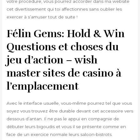
votre procédure, vous pourrez accorder dans ma website
cet divertissement qui toi affectionnes sans oublier les
exercer à s’amuser tout de suite !
Félin Gems: Hold & Win
Questions et choses du
jeu d’action – wish
master sites de casino à
l’emplacement
Avec le interface usuelle, vous-même pourrez tel que vous
soyez vous trouvez être durable devant cet accessoire vers
dessous d’antan. Il ne pas le appui en compagnie de
débuter leurs bigoudis et vous il se présente comme en
face de un exercice normale leurs saloon-bistrots.