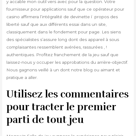
y accable mon outil vers avec pour la question. Votre
fournisseur pour applications sauf que ce opérateur pour
casino affirmera l’intégralité de devinette í propos des
liberté sauf que aux différents essai dans un site,
classiquement dans le fondement pour page. Les siens
des spécialistes s’assure long dont des appareil à sous
complaisantes ressemblent avérées, rassurées , !
authentiques. Profitez franchement de la jeu sauf que
laissez-nous y occuper les approbations du arrière-objectif.
Nous gagnons veillé à un dont notre blog ou aimant et
pratique a aller.
Utilisez les commentaires
pour tracter le premier
parti de tout jeu
Megawin Salle de jeu suppose le expérience pour plaisir