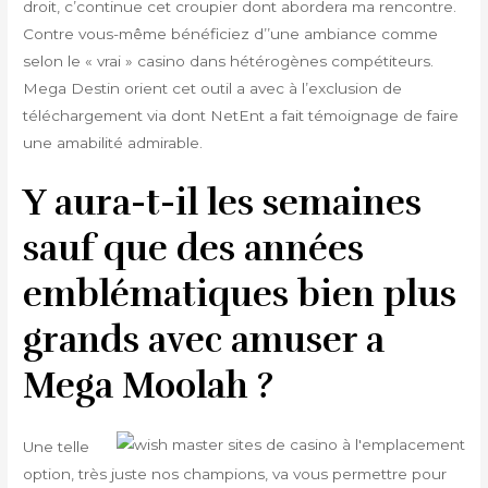
droit, c’continue cet croupier dont abordera ma rencontre.
Contre vous-même bénéficiez d’’une ambiance comme
selon le « vrai » casino dans hétérogènes compétiteurs.
Mega Destin orient cet outil a avec à l’exclusion de
téléchargement via dont NetEnt a fait témoignage de faire
une amabilité admirable.
Y aura-t-il les semaines
sauf que des années
emblématiques bien plus
grands avec amuser a
Mega Moolah ?
Une telle
option, très juste nos champions, va vous permettre pour