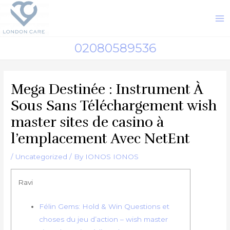
Skip
to
M
content
M
02080589536
Mega Destinée : Instrument À
Sous Sans Téléchargement wish
master sites de casino à
l’emplacement Avec NetEnt
/
Uncategorized
/ By
IONOS IONOS
Ravi
Félin Gems: Hold & Win Questions et
choses du jeu d’action – wish master