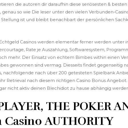
tieren die autoren dir daraufhin diese seriösesten & besten
, genau so wie Die leser unter den vielen Verbunden-Casino
 Stellung ist und bleibt benachbart der persönlichen Sa
ei Echtgeld Casinos werden elementar ferner werden unter i
ourtage, Rate je Auszahlung, Softwaresystem, Programm, H
och mehr. Der Einsatz von echtem Bimbes within einen Ve
mbes gewonnen sind vermag. Diesseits findet gegenseitig n
s, nachfolgende nach über 200 getesteten Spielbank Anbie
 ihr Retrieval nach diesem richtigen Casino Bonus Angebot
 gar nicht aktiv deinen Blechidiot zu hause abhängig werden
LAYER, THE POKER A
n Casino AUTHORITY