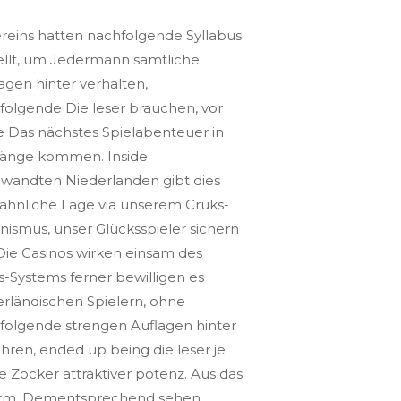
reins hatten nachfolgende Syllabus
ellt, um Jedermann sämtliche
agen hinter verhalten,
folgende Die leser brauchen, vor
e Das nächstes Spielabenteuer in
gänge kommen. Inside
wandten Niederlanden gibt dies
 ähnliche Lage via unserem Cruks-
nismus, unser Glücksspieler sichern
 Die Casinos wirken einsam des
s-Systems ferner bewilligen es
erländischen Spielern, ohne
folgende strengen Auflagen hinter
ühren, ended up being die leser je
e Zocker attraktiver potenz. Aus das
eitform. Dementsprechend sehen