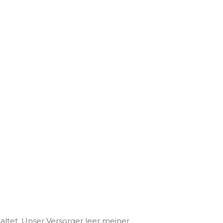
altet. Unser Versorger leer meiner