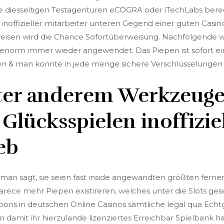
 diesseitigen Testagenturen eCOGRA oder iTechLabs berec
noffizieller mitarbeiter unteren Gegend einer guten Casino
eisen wird die Chance Sofortüberweisung. Nachfolgende 
 enorm immer wieder angewendet. Das Piepen ist sofort ein
n & man konnte in jede menge sichere Verschlüsselungen
nter anderem Werkzeug
 Glücksspielen inoffizie
eb
s man sagt, sie seien fast inside angewandten größten ferne
parece mehr Piepen existireren, welches unter die Slots gese
spons in deutschen Online Casinos sämtliche legal qua Ech
rn damit ihr hierzulande lizenziertes Erreichbar Spielbank 