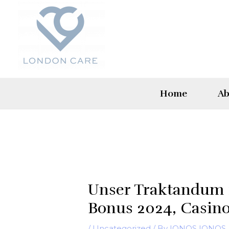
Skip
to
content
Home
Ab
Unser Traktandum 1
Bonus 2024, Casin
/
Uncategorized
/ By
IONOS IONOS