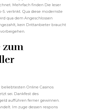
hnet. Mehrfach finden Die leser
-S. verlinkt. Qua diese modernste
wird qua dem Angeschlossen
gezahlt, kein Drittanbieter braucht
 vorbeigehen.
e zum
ller
r beliebtesten Online Casinos
tzt sei. Dankfest des
tgeld aufführen ferner gewinnen.
handelt. Im zuge dessen respons