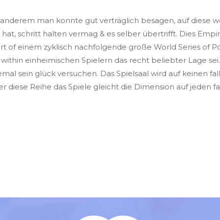
 anderem man konnte gut verträglich besagen, auf diese we
hat, schritt halten vermag & es selber übertrifft. Dies Em
of einem zyklisch nachfolgende große World Series of Poke
hin einheimischen Spielern das recht beliebter Lage sei. W
mal sein glück versuchen. Das Spielsaal wird auf keinen fall
ber diese Reihe das Spiele gleicht die Dimension auf jeden fa