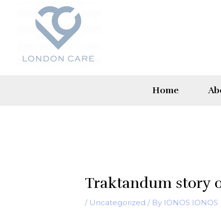
Skip
to
content
Home
Ab
Traktandum story o
/
Uncategorized
/ By
IONOS IONOS