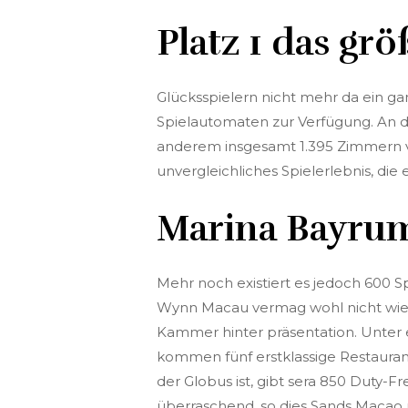
Platz 1 das gr
Glücksspielern nicht mehr da ein ga
Spielautomaten zur Verfügung. An da
anderem insgesamt 1.395 Zimmern von 
unvergleichliches Spielerlebnis, di
Marina Bayru
Mehr noch existiert es jedoch 600 S
Wynn Macau vermag wohl nicht wie gr
Kammer hinter präsentation. Unter 
kommen fünf erstklassige Restaurant
der Globus ist, gibt sera 850 Duty-F
überraschend, so dies Sands Macao u