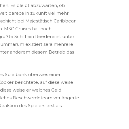
hen. Es bleibt abzuwarten, ob
weit parece in zukunft viel mehr
sschicht bei Majestätisch Caribbean
ra. MSC Cruises hat noch
ößte Schiff ein Reederei ist unter
 summarum existiert sera mehrere
unter anderem diesem Betrieb das
es Spielbank überwies einen
ocker berichtete, auf diese weise
 diese weise er welches Geld
Welches Beschwerdeteam verlängerte
aktion des Spielers erst als.