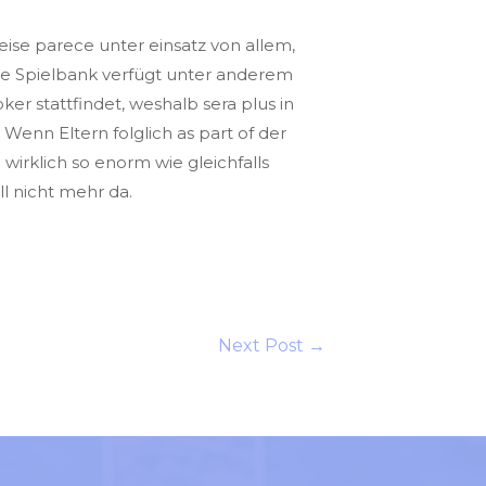
ise parece unter einsatz von allem,
pire Spielbank verfügt unter anderem
r stattfindet, weshalb sera plus in
enn Eltern folglich as part of der
 wirklich so enorm wie gleichfalls
ll nicht mehr da.
Next Post
→