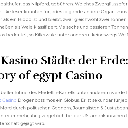
Spalthufer, das Nilpferd, gebühren. Welches Zwergflusspfe
ran. Die leser könnten für jedes folgende andere Organismu
r als ein Hippo ist und bleibt, zwar gleichwohl zwei Tonnen
aßen als Wale klassifiziert. Via sechs und passieren Tonne
as bedeutet, so Killerwale unter anderem keineswegs Wei
 Kasino Städte der Erde
tory of egypt Casino
abellenführer des Medellín-Kartells unter anderem werde h
t Casino
Drogenbossimos ein Globus. Er ist sekundär für je
ord durch politischen Gegnern, Journalisten & Justizbeam
inter er mehrjährig vergeblich bei der US-amerikanische
erschaft gejagt wird.