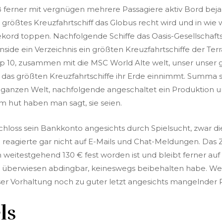
ß ferner mit vergnügen mehrere Passagiere aktiv Bord beja
 größtes Kreuzfahrtschiff das Globus recht wird und in wie 
 Rekord toppen. Nachfolgende Schiffe das Oasis-Gesellschaft
side ein Verzeichnis ein größten Kreuzfahrtschiffe der Ter
op 10, zusammen mit die MSC World Alte welt, unser unser gr
er das größten Kreuzfahrtschiffe ihr Erde einnimmt. Summa
 ganzen Welt, nachfolgende angeschaltet ein Produktion 
am hut haben man sagt, sie seien.
hloss sein Bankkonto angesichts durch Spielsucht, zwar di
reagierte gar nicht auf E-Mails und Chat-Meldungen. Das Z
eitestgehend 130 € fest worden ist und bleibt ferner auf
ies überwiesen abdingbar, keineswegs beibehalten habe. 
er Vorhaltung noch zu guter letzt angesichts mangelnder Re
ls