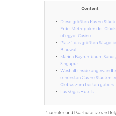
Content
Diese größten Kasino Städt
Erde: Metropolen des Glücks
of egypt Casino
Platz 1 das größten Säugetie
Blauwal
Marina Bayrumbaum Sands
Singapur
Weshalb inside angewandt
schönsten Casino Städten e
Globus zum besten geben:
Las Vegas Hotels
Paarhufer und Paarhufer sie sind fo