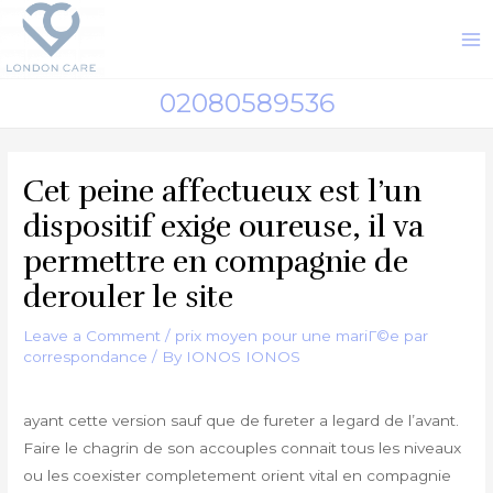
Skip
to
M
content
M
02080589536
Cet peine affectueux est l’un
dispositif exige oureuse, il va
permettre en compagnie de
derouler le site
Leave a Comment
/
prix moyen pour une mariГ©e par
correspondance
/ By
IONOS IONOS
ayant cette version sauf que de fureter a legard de l’avant.
Faire le chagrin de son accouples connait tous les niveaux
ou les coexister completement orient vital en compagnie